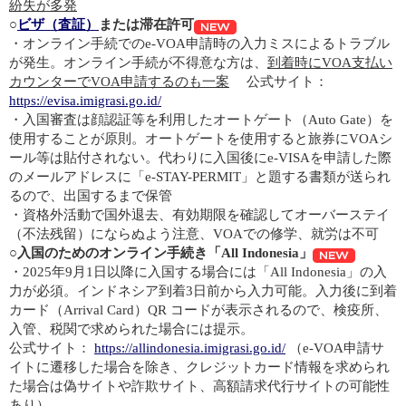
紛失が多発
○
ビザ（査証）
または滞在許可
・オンライン手続でのe-VOA申請時の入力ミスによるトラブル
が発生。オンライン手続が不得意な方は、
到着時にVOA支払い
カウンターでVOA申請するのも一案
公式サイト：
https://evisa.imigrasi.go.id/
・入国審査は顔認証等を利用したオートゲート（Auto Gate）を
使用することが原則。オートゲートを使用すると旅券にVOAシ
ール等は貼付されない。代わりに入国後にe-VISAを申請した際
のメールアドレスに「e-STAY-PERMIT」と題する書類が送られ
るので、出国するまで保管
・資格外活動で国外退去、有効期限を確認してオーバーステイ
（不法残留）にならぬよう注意、VOAでの修学、就労は不可
○入国のためのオンライン手続き「All Indonesia」
・2025年9月1日以降に入国する場合には「All Indonesia」の入
力が必須。インドネシア到着3日前から入力可能。入力後に到着
カード（Arrival Card）QR コードが表示されるので、検疫所、
入管、税関で求められた場合には提示。
公式サイト：
https://allindonesia.imigrasi.go.id/
（e-VOA申請サ
イトに遷移した場合を除き、クレジットカード情報を求められ
た場合は偽サイトや詐欺サイト、高額請求代行サイトの可能性
あり）