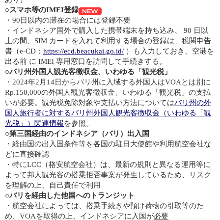
○スマホ等のIMEI登録
・90日以内の滞在の場合には登録不要
・インドネシア国外で購入した携帯端末を持ち込み、 90 日以
上の間、SIM カードを入れて利用する場合の登録は、税関申告
書（e-CD：
https://ecd.beacukai.go.id/
）も入力しておき、空港を
出る前 に IMEI 専用窓口を訪問して手続きする。
○バリ州外国人観光客徴収金、いわゆる「観光税」
・2024年2月14日からバリ州に入域する外国人はVOAとは別に
Rp.150,000の外国人観光客徴収金、いわゆる「観光税」の支払
いが必要。観光税免除対象や支払い方法については
バリ州の外
国人旅行者に対するバリ州外国人観光客徴収金（いわゆる「観
光税」）関連情報
を参照。
○
第三国経由のインドネシア（バリ）出入国
・経由国の出入国条件等を各国の駐日大使館や利用航空会社な
どに直接確認
・特にLCC（格安航空会社）は、最新の規則と異なる運用等に
よって邦人観光客の搭乗拒否事案が発生しているため、リスク
を理解の上、自己責任で利用
○
バリを経由した他国へのトランジット
・航空会社によっては、搭乗手続きや預け荷物の引取等のた
め、VOAを取得の上、インドネシアに入国が
必要