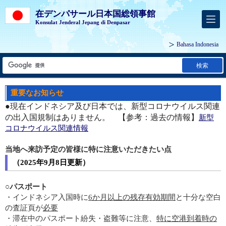
在デンパサール日本国総領事館
Konsulat Jenderal Jepang di Denpasar
Bahasa Indonesia
検索
重要なお知らせ
●現在インドネシア及び日本では、新型コロナウイルス関連
の出入国規制はありません。 【参考：過去の情報】
新型
コロナウイルス関連情報
当地へ来訪予定の皆様に特に注意いただきたい点
（2025年9月8日更新）
○パスポート
・インドネシア入国時に
6か月以上の残存有効期間
と十分な空白
の査証頁が
必要
・滞在中のパスポート紛失・盗難等に注意、
特に空港到着時の