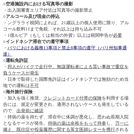
○
空港施設内における写真等の撮影
・出入国審査エリア付近は写真等の撮影禁止
○
アルコール及び現金の持込
・ングラライ税関によれば、21歳以上の個人使用に限り、アル
コール飲料1ℓまで免税、それ以上は持ち込み不可
・1億ルピア（もしくは相当の外貨）以上は税関申告が
必要
○インドネシア滞在での遵守事項
・
バリにおける義務13事項と禁止8事項の遵守（バリ州知事通
達）
○
運転免許証
・
邦人がバイクで走行中、無謀運転者による貰い事故で重症を
負うケースが発生
・日本で取得した国際免許証はインドネシアでは無効のため当
地での運転は
不可
○
海外旅行保険
・加入を強く推奨。
クレジットカード付帯の保険
を利用する場
合には、規定が変更され、適用されないケースも発生している
ので、
出発前に確認
・持病の薬を持たず、滞在中に体調が悪化し、思わぬ長期入院
となるケースが発生。
持病の薬は余裕をもって持参
し、
万一に
備え、既往症や投薬履歴に関する英文医師レターを携行
される