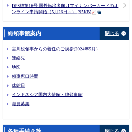
DPS総第16号 国外転出者向けマイナンバーカードのオ
ンライン申請開始（5月26日～） [95KB]
総領事館案内
閉じる
宮川総領事からの着任のご挨拶(2024年5月）
連絡先
地図
領事窓口時間
休館日
インドネシア国内大使館・総領事館
職員募集
各種手続き等
閉じる