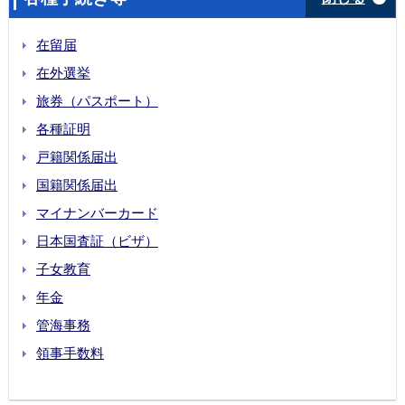
在留届
在外選挙
旅券（パスポート）
各種証明
戸籍関係届出
国籍関係届出
マイナンバーカード
日本国査証（ビザ）
子女教育
年金
管海事務
領事手数料