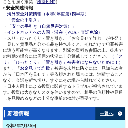
ことを強く推奨（
検疫所HP
）
○
安全関連情報
・
海外安全対策情報（令和8年度第1四半期）
・
「安全の手引き」
・
「安全の手引き（自然災害対策）」
・
インドネシアへの入国・滞在（VOA・査証免除）
・スリ・ひったくり・置き引き、「お金見せて詐欺」が多発！
一見して貴重品と分かる品を持ち歩くと、それだけで犯罪被害
に遭う可能性が高くなります。別添の資料も参照の上、徒歩で
の移動の場合には周囲の状況に十分警戒してください。
（「ス
リ」「ひったくり」「置き引き」被害者にならないために！）
また、「
お金見せて詐欺
」被害を未然に防ぐには、見知らぬ者
から「日本円を見せて」等依頼された場合には、油断すること
なく、会話を断ち切り、すぐにその場から離れてください。
・日本人同士による投資に関連するトラブルが報告されていま
す。投資は大きなリスクを伴いますので、相手の信頼性や見通
しを見極めるなどの十分な事前の検討が重要です。
新着情報
一覧へ
令和8年7月30日