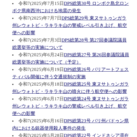
令和7(2025)年7月15日
DPS総第30号 ロンボク島北ロン
ボク県南西沖における地震の発生
令和7(2025)年7月7日
DPS総第29号 東ヌサトゥンガラ
州レウォトビ・ラキラキ山の警戒レベル引き上げ、航空
便への影響
令和7(2025)年7月3日
DPS総第28号 第27回参議院議員
総選挙等の実施について
令和7(2025)年6月24日
DPS総第27号 第26回参議院議員
総選挙等の実施について（予定）
令和7(2025)年6月19日
DPS総第26号 バリアートフェス
ティバル開催に伴う交通規制の実施
令和7(2025)年6月18日
DPS総第25号 東ヌサトゥンガラ
州レウォトビ・ラキラキ山の噴火に伴う航空便への影響
令和7(2025)年6月17日
DPS総第24号 東ヌサトゥンガラ
州レウォトビ・ラキラキ山の警戒レベル引き上げ、航空
便への影響
令和7(2025)年6月16日
DPS総第23号 バリ州バドゥン県
内における銃器使用殺人事件の発生
令和7(2025)年5月28日
DPS総第22号 インドネシア滞在