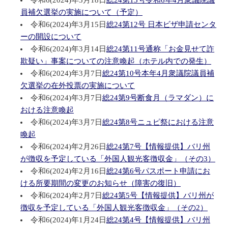
員補欠選挙の実施について（予定）
令和6(2024)年3月15日
総24第12号 日本ビザ申請センタ
ーの開設について
令和6(2024)年3月14日
総24第11号通称「お金見せて詐
欺疑い」事案についての注意喚起（ホテル内での発生）
令和6(2024)年3月7日
総24第10号本年4月衆議院議員補
欠選挙の在外投票の実施について
令和6(2024)年3月7日
総24第9号断食月（ラマダン）に
おける注意喚起
令和6(2024)年3月7日
総24第8号ニュピ祭における注意
喚起
令和6(2024)年2月26日
総24第7号【情報提供】バリ州
が徴収を予定している「外国人観光客徴収金」（その3）
令和6(2024)年2月16日
総24第6号パスポート申請にお
ける所要期間の変更のお知らせ（障害の復旧）
令和6(2024)年2月7日
総24第5号【情報提供】バリ州が
徴収を予定している「外国人観光客徴収金」（その2）
令和6(2024)年1月24日
総24第4号【情報提供】バリ州