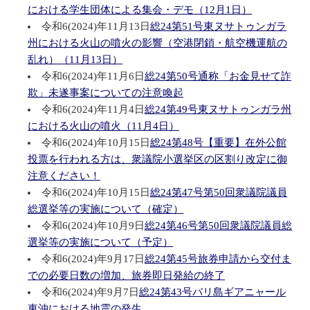
における学生団体による集会・デモ（12月1日）
令和6(2024)年11月13日
総24第51号東ヌサトゥンガラ
州における火山の噴火の影響（空港閉鎖・航空機運航の
乱れ）（11月13日）
令和6(2024)年11月6日
総24第50号通称「お金見せて詐
欺」未遂事案についての注意喚起
令和6(2024)年11月4日
総24第49号東ヌサトゥンガラ州
における火山の噴火（11月4日）
令和6(2024)年10月15日
総24第48号【重要】在外公館
投票を行われる方は、衆議院小選挙区の区割り改定に御
注意ください！
令和6(2024)年10月15日
総24第47号第50回衆議院議員
総選挙等の実施について（確定）
令和6(2024)年10月9日
総24第46号第50回衆議院議員総
選挙等の実施について（予定）
令和6(2024)年9月17日
総24第45号旅券申請から交付ま
での必要日数の増加、旅券即日発給の終了
令和6(2024)年9月7日
総24第43号バリ島ギアニャール
東沖における地震の発生