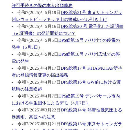
許可手続きの際の本人出頭義務
令和7(2025)年5月19日
DPS総第21号 東ヌサトゥンガラ
州レウォトビ・ラキラキ山の警戒レベル引き上げ
令和7(2025)年5月16日
DPS総第20 号 電子化した証明書
（e-証明書）の発給開始について
令和7(2025)年5月5日
DPS総第19号 バリ州での停電の
発生（5月5日）
令和7(2025)年5月2日
DPS総第18号 バリ州広域での停
電の発生
令和7(2025)年4月17日
DPS総第17号 KITAS/KITAP所持
者の登録情報変更の届出義務
令和7(2025)年4月17日
DPS総第16号 GW前における渡
航時の注意喚起
令和7(2025)年4月7日
DPS総第15号 デンパサール市内
における学生団体によるデモ（4月7日）
令和7(2025)年3月22日
DPS総第14号 熱帯性低気圧よる
暴風雨、高波への注意
令和7(2025)年3月21日
DPS総第13号 東ヌサトゥンガラ