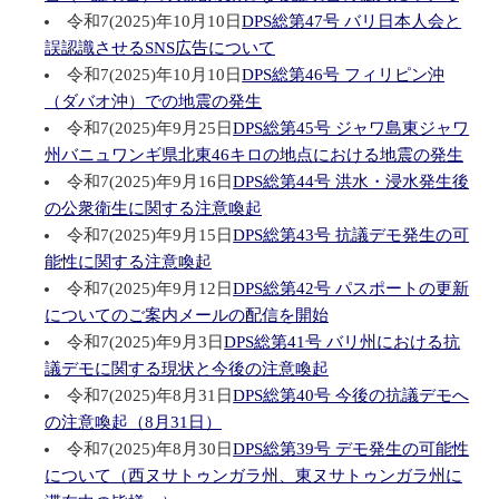
令和7(2025)年10月10日
DPS総第47号 バリ日本人会と
誤認識させるSNS広告について
令和7(2025)年10月10日
DPS総第46号 フィリピン沖
（ダバオ沖）での地震の発生
令和7(2025)年9月25日
DPS総第45号 ジャワ島東ジャワ
州バニュワンギ県北東46キロの地点における地震の発生
令和7(2025)年9月16日
DPS総第44号 洪水・浸水発生後
の公衆衛生に関する注意喚起
令和7(2025)年9月15日
DPS総第43号 抗議デモ発生の可
能性に関する注意喚起
令和7(2025)年9月12日
DPS総第42号 パスポートの更新
についてのご案内メールの配信を開始
令和7(2025)年9月3日
DPS総第41号 バリ州における抗
議デモに関する現状と今後の注意喚起
令和7(2025)年8月31日
DPS総第40号 今後の抗議デモへ
の注意喚起（8月31日）
令和7(2025)年8月30日
DPS総第39号 デモ発生の可能性
について（西ヌサトゥンガラ州、東ヌサトゥンガラ州に