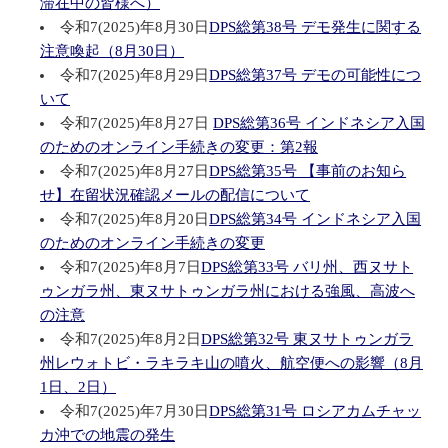
滞在中の皆様へ）
令和7(2025)年8月30日
DPS総第38号 デモ発生に関する
注意喚起（8月30日）
令和7(2025)年8月29日
DPS総第37号 デモの可能性につ
いて
令和7(2025)年8月27日
DPS総第36号 インドネシア入国
のためのオンライン手続きの変更：第2報
令和7(2025)年8月27日
DPS総第35号 【事前のお知ら
せ】在留状況確認メールの配信について
令和7(2025)年8月20日
DPS総第34号 インドネシア入国
のためのオンライン手続きの変更
令和7(2025)年8月7日
DPS総第33号 バリ州、西ヌサト
ゥンガラ州、東ヌサトゥンガラ州における強風、高波へ
の注意
令和7(2025)年8月2日
DPS総第32号 東ヌサトゥンガラ
州レウォトビ・ラキラキ山の噴火、航空便への影響（8月
1日、2日）
令和7(2025)年7月30日
DPS総第31号 ロシアカムチャッ
カ沖での地震の発生