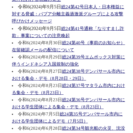
令和6(2024)年9月5日
総24第42号日本人・日本権益に
対する脅威：パプア分離主義過激派グループによる攻撃
呼びかけメッセージ
令和6(2024)年9月5日
総24第41号通称「なりすまし詐
欺」事案についての注意喚起
令和6(2024)年8月30日
総24第40号（事前のお知らせ）
在留確認メールの配信について
令和6(2024)年8月29日
総24第39号エムポックス対策に
伴うインドネシア入国規制の強化
令和6(2024)年8月27日
総24第38号デンパサール市内に
おける集会・デモ（8月28日・29日）
令和6(2024)年8月23日
総24第37号マタラム市内におけ
る集会・デモ（8月23日）
令和6(2024)年8月23日
総24第36号デンパサール市内に
おける学生団体による集会・デモ（8月23日）
令和6(2024)年7月5日
総24第35号デンパサール市内に
おける学生団体によるデモ（7月5日）
令和6(2024)年6月28日
総24第34号観光船の火災、沈没