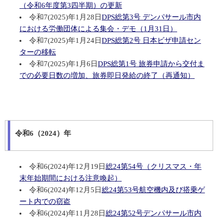
（令和6年度第3四半期）の更新
令和7(2025)年1月28日
DPS総第3号 デンパサール市内
における労働団体による集会・デモ（1月31日）
令和7(2025)年1月24日
DPS総第2号 日本ビザ申請セン
ターの移転
令和7(2025)年1月6日
DPS総第1号 旅券申請から交付ま
での必要日数の増加、旅券即日発給の終了（再通知）
令和6（2024）年
令和6(2024)年12月19日
総24第54号（クリスマス・年
末年始期間における注意喚起）
令和6(2024)年12月5日
総24第53号航空機内及び搭乗ゲ
ート内での窃盗
令和6(2024)年11月28日
総24第52号デンパサール市内