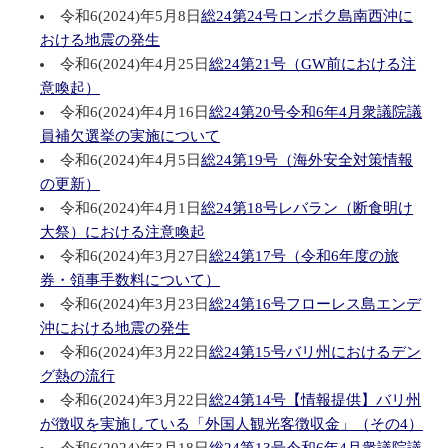
令和6(2024)年5月8日
総24第24号ロンボク島南西沖に
おける地震の発生
令和6(2024)年4月25日
総24第21号（GW前における注
意喚起）
令和6(2024)年4月16日
総24第20号令和6年4月衆議院議
員補欠選挙の実施について
令和6(2024)年4月5日
総24第19号（海外安全対策情報
の更新）
令和6(2024)年4月1日
総24第18号レバラン（断食明け
大祭）における注意喚起
令和6(2024)年3月27日
総24第17号（令和6年度の旅
券・領事手数料について）
令和6(2024)年3月23日
総24第16号フローレス島エンデ
沖における地震の発生
令和6(2024)年3月22日
総24第15号バリ州におけるデン
グ熱の流行
令和6(2024)年3月22日
総24第14号【情報提供】バリ州
が徴収を実施している「外国人観光客徴収金」（その4）
令和6(2024)年3月18日
総24第13号令和6年4月衆議院議