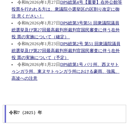
令和8(2026)年1月27日
DPS総第4号
【重要】在外公館等
投票を行われる方は、衆議院小選挙区の区割り改定に御
注 意ください！
令和8(2026)年1月27日
DPS総第3号
第51 回衆議院議員
総選挙及び第27回最高裁判所裁判官国民審査に伴う在外
投 票の実施について（確定）
令和8(2026)年1月23日
DPS総第2号
第51 回衆議院議員
総選挙及び第27回最高裁判所裁判官国民審査に伴う在外
投 票の実施について（予定）
令和8(2026)年1月22日
DPS総第1号 バリ州、西ヌサト
ゥンガラ州、東ヌサトゥンガラ州における豪雨、強風、
高波への注意
令和7（2025）年