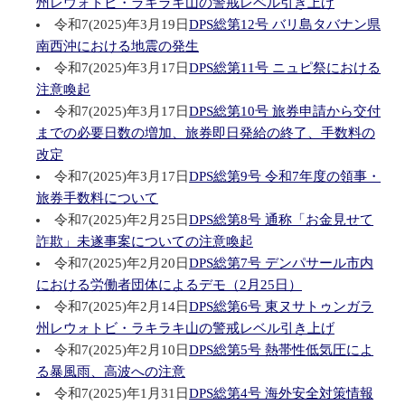
州レウォトビ・ラキラキ山の警戒レベル引き上げ
令和7(2025)年3月19日
DPS総第12号 バリ島タバナン県
南西沖における地震の発生
令和7(2025)年3月17日
DPS総第11号 ニュピ祭における
注意喚起
令和7(2025)年3月17日
DPS総第10号 旅券申請から交付
までの必要日数の増加、旅券即日発給の終了、手数料の
改定
令和7(2025)年3月17日
DPS総第9号 令和7年度の領事・
旅券手数料について
令和7(2025)年2月25日
DPS総第8号 通称「お金見せて
詐欺」未遂事案についての注意喚起
令和7(2025)年2月20日
DPS総第7号 デンパサール市内
における労働者団体によるデモ（2月25日）
令和7(2025)年2月14日
DPS総第6号 東ヌサトゥンガラ
州レウォトビ・ラキラキ山の警戒レベル引き上げ
令和7(2025)年2月10日
DPS総第5号 熱帯性低気圧によ
る暴風雨、高波への注意
令和7(2025)年1月31日
DPS総第4号 海外安全対策情報