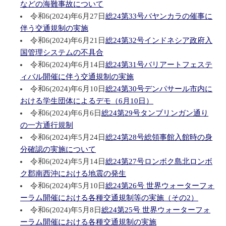
などの海難事故について
令和6(2024)年6月27日
総24第33号バヤンカラの催事に
伴う交通規制の実施
令和6(2024)年6月21日
総24第32号インドネシア政府入
国管理システムの不具合
令和6(2024)年6月14日
総24第31号バリアートフェステ
ィバル開催に伴う交通規制の実施
令和6(2024)年6月10日
総24第30号デンパサール市内に
おける学生団体によるデモ（6月10日）
令和6(2024)年6月6日
総24第29号タンブリンガン通り
の一方通行規制
令和6(2024)年5月24日
総24第28号総領事館入館時の身
分確認の実施について
令和6(2024)年5月14日
総24第27号ロンボク島北ロンボ
ク郡南西沖における地震の発生
令和6(2024)年5月10日
総24第26号 世界ウォーターフォ
ーラム開催における各種交通規制等の実施（その2）
令和6(2024)年5月8日
総24第25号 世界ウォーターフォ
ーラム開催における各種交通規制の実施